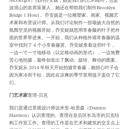
McGregor）找到乔安妮，她是我们的艺术顾问，也是
波浪山的首席策展人，她还在帮助我们制作Brooklyn
Bridge 1 Hotel 。乔安妮是一位雕塑家、画家、视频艺
术家和布景设计师。从我们讨论制作一部颂扬大自然的
氛围空灵的视频开始，乔安妮就想用常春藤的叶子把外
面的世界带进来。一开始，我们从种植外墙常春藤的温
室中找到了 4 个小常春藤荚。乔安妮拿着这些叶子，
一边一寸一寸地移动（以定格动画的形式），一边煞费
苦心地拍摄，最终创造出了飘动、旋转、舞动的图案。
乔安妮从 2014 年秋天开始拍摄常春藤，她担心叶子会
因为寒冷而干枯，因此在凉爽的季节里用毯子盖住了它
们。
门艺术家
查理-贝克
我们是通过景观设计师达米安-哈里森（Damien
Harrison）认识查理的。查理在皇后区长岛市的贝克结
构工作室工作。查理的工作是在艺术和建筑的交叉点上