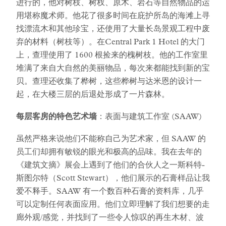
进行的，他对树枝、树杈、原木、岩石等自然物品的运
用堪称魔术师。他花了很多时间在庇护所岛的海滩上寻
找漂流木和其他珍宝，还使用了大量长岛景观工程中废
弃的材料（树枝等）。在Central Park 1 Hotel 的大门
上，查理使用了 1600 根捡来的槐树枝。他的工作室里
堆满了来自大自然的美丽物品，每次来都能找到新的宝
贝。查理还收集了桦树，这些桦树与达米恩的设计一
起，在大楼三层的后退处形成了一片森林。
每层客房的特色艺术墙
：表面与建筑工作室 (SAAW)
虽然严格来说他们不能称自己为艺术家，但 SAAW 的
员工们却拥有敏锐的眼光和极高的品味。我在去年的
《建筑文摘》展会上遇到了他们的合伙人之一斯科特-
斯图尔特（Scott Stewart），他们展示的石膏样品让我
爱不释手。SAAW 有一个数百种石膏的资料库，几乎
可以定制任何表面应用。他们立即理解了我们想要的走
廊外观/感觉，并找到了一些令人惊叹的再生木材、波