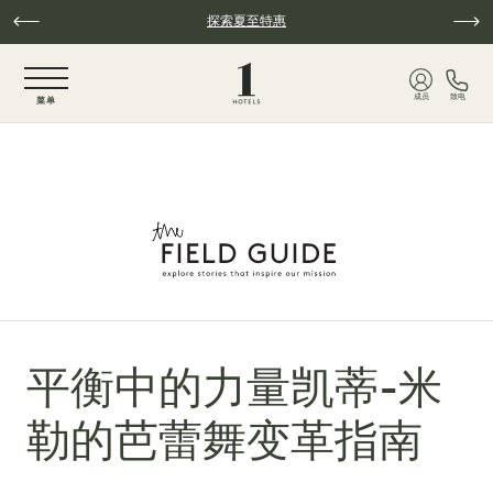
跳至主要内容
探索夏至特惠
NaN / 6
成员
致电
菜单
平衡中的力量凯蒂-米
勒的芭蕾舞变革指南