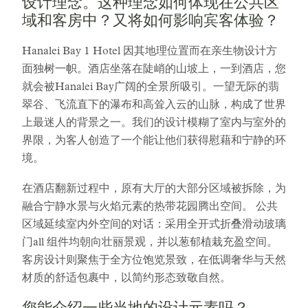
设计理念。这种理念如何体现在公共区
域和客房中？又将如何影响宾客体验？
Hanalei Bay 1 Hotel 因其地理位置而在亲生物设计方
面独树一帜。酒店坐落在陡峭的山坡上，一到酒店，您
就会被Hanalei Bay广阔的全景所吸引。一望无际的翡
翠谷、飞流直下的瀑布和高耸入云的山脉，构成了世界
上最迷人的背景之一。我们的设计模糊了室内与室外的
界限，为客人创造了一个能让他们获得慰藉和宁静的环
境。
在酒店翻新过程中，原有大厅的大部分区域被拆除，为
融合宁静水景与火焰元素的热带花园腾出空间。 公共
区域延续室内外空间的对话：采用全开式折叠滑动玻璃
门all 组件均朝向壮丽景观，并以葱郁植栽充盈空间。
客房设计则聚焦于全方位饱览景致，在低调奢华与天然
材质的舒适包裹中，以简约形态致敬自然。