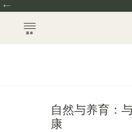
NaN / 6
菜单
跳至主要内容
自然与养育：与 C
康