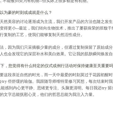
等，不能被归类为有机物--但实际上很多都是有机物。
以为豪的时刻或成就是什么？
天然美容的讨论逐渐成为主流，我们开发产品的方法也随之发生
变得更小--最近，我们转向生物技术，推出了屡获殊荣的班馥
行复制的工艺，使我们能够复制天然活性成分。
，因为我们只采摘极少量的成分，但通过复制保留了原始成分的质量
客人也会发现它的深层补水和美白效果。它让我的肌肤瞬间焕发
问一下，您觉得有什么特定的仪式或例行活动对保持健康至关重要
要这段亲近自然的时光，而一天中最爱的时刻莫过于花园初醒时
还会try 些舒缓的瑜伽。我跟随导师维特里修习冥想，每次结束
总能感到内心更平静、思绪更专注、头脑更清明。每日我还try 
的文字总能抚慰心灵，他们的哲思总能为我注入力量。