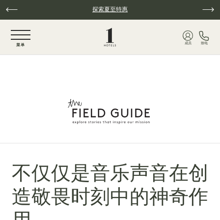
跳至主要内容
探索夏至特惠
NaN / 6
成员
致电
菜单
不仅仅是音乐声音在创
造敬畏时刻中的神奇作