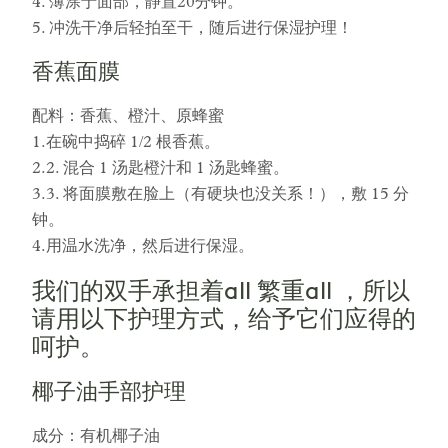
4. 薄涂于面部，静置20分钟。
5. 冲洗干净后轻拍至干，随后进行保湿护理！
香蕉面膜
配料：香蕉、橙汁、原蜂蜜
1.在碗中捣碎 1/2 根香蕉。
2.2. 混合 1 汤匙橙汁和 1 汤匙蜂蜜。
3.3. 将面膜敷在脸上（有硬块也没关系！），敷 15 分
钟。
4.用温水洗净，然后进行保湿。
我们的双手承担着all 繁重all ，所以
请用以下护理方式，给予它们应得的
呵护。
椰子油手部护理
成分：有机椰子油