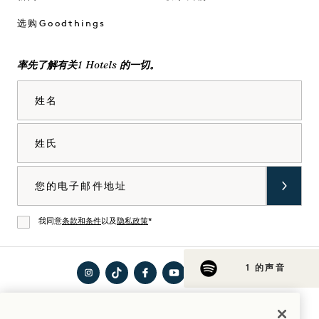
选购Goodthings
率先了解有关1 Hotels 的一切。
姓名
姓氏
电子邮件
我同意
条款和条件
以及
隐私政策
*
同意
1 的声音
在
访问
在
在
在
访问
入住指南
Instagram
TikTok
Facebook
YouTube
LinkedIn
Spotify