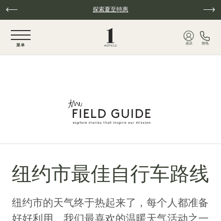
跳至主要内容
探索夏至特惠
NaN / 6
成员
致电
菜单
纽约市最佳自行车路线
纽约市的天气终于热起来了，每个人都准备
好好利用。我们最喜欢的温暖天气活动之一