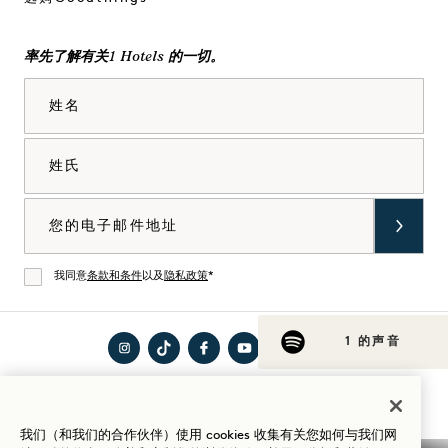
率先了解有关1 Hotels 的一切。
姓名
姓氏
电子邮件
我同意
条款和条件
以及
隐私政策
*
同意
1 的声音
在
访问
在
在
在
访问
入住指南
Instagram
TikTok
Facebook
YouTube
LinkedIn
Spotify
上访
上的
上访
上访
上访
上的
我们（和我们的合作伙伴）使用 cookies 收集有关您如何与我们网