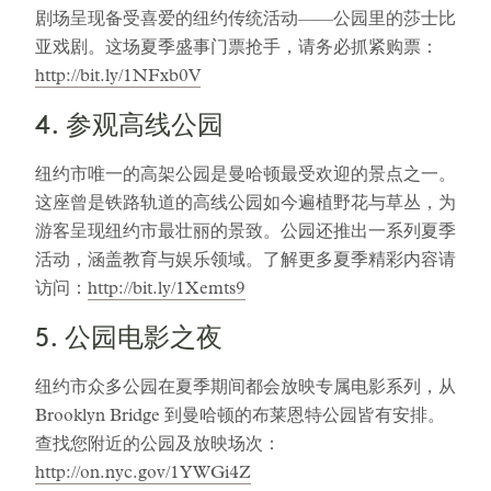
剧场呈现备受喜爱的纽约传统活动——公园里的莎士比
亚戏剧。这场夏季盛事门票抢手，请务必抓紧购票：
http://bit.ly/1NFxb0V
4. 参观高线公园
纽约市唯一的高架公园是曼哈顿最受欢迎的景点之一。
这座曾是铁路轨道的高线公园如今遍植野花与草丛，为
游客呈现纽约市最壮丽的景致。公园还推出一系列夏季
活动，涵盖教育与娱乐领域。了解更多夏季精彩内容请
访问：
http://bit.ly/1Xemts9
5. 公园电影之夜
纽约市众多公园在夏季期间都会放映专属电影系列，从
Brooklyn Bridge 到曼哈顿的布莱恩特公园皆有安排。
查找您附近的公园及放映场次：
http://on.nyc.gov/1YWGi4Z