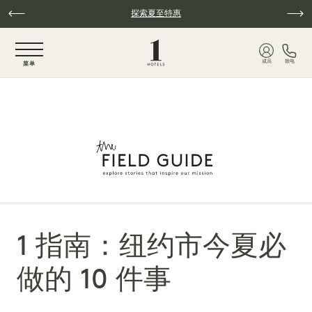
跳至主要内容
探索夏至特惠
NaN / 6
成员
致电
菜单
1 指南：纽约市今夏必
做的 10 件事