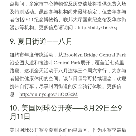
点期间，多家市中心博物馆及历史遗址将提供免费入场
及特别活动。虽然参与机构尚未最终确定，但去年参与
者包括9·11纪念博物馆、联邦大厅国家纪念馆及华尔街
漫步等机构。更多信息请访问：
http://bit.ly/1i6sSxj
9. 夏日街道——八月
纽约市年度传统活动，从Brooklyn Bridge Central Park
沿公园大道和拉法叶Central Park展开，覆盖近七英里
路段。这项全天活动于八月连续三个周六举行，为参与
者提供健康休闲的空间。该节日倡导可持续理念，欢迎
携带自行车，尽享封闭街道的安全骑行体验。更多信
息：
http://on.nyc.gov/1iOzGzM
10. 美国网球公开赛——8月29日至9
月11日
美国网球公开赛今夏重返纽约皇后区。作为本赛季最后