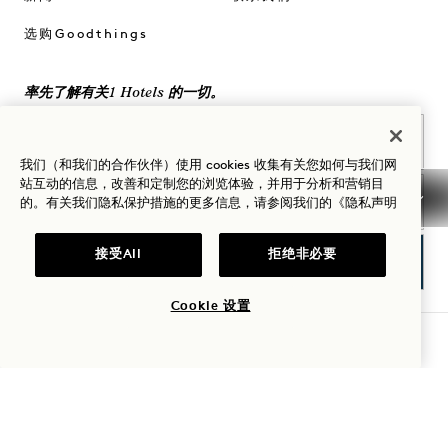
选购Goodthings
率先了解有关1 Hotels 的一切。
姓名
我们（和我们的合作伙伴）使用 cookies 收集有关您如何与我们网
站互动的信息，改善和定制您的浏览体验，并用于分析和营销目
姓氏
的。有关我们隐私保护措施的更多信息，请参阅我们的
《隐私声明
电子邮件
接受All
拒绝非必要
Cookie 设置
我同意
条款和条件
以及
隐私政策
*
同意
查询可用性
在
访问
在
在
在
访问
入住指南
Instagram
TikTok
Facebook
YouTube
LinkedIn
Spotify