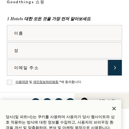
Goodthings 쇼핑
1 Hotels 대한 모든 것을 가장 먼저 알아보세요.
이름
성
이메일
이용약관
및
개인정보처리방침
*에 동의합니다.
동의
1의 소리
인스
틱톡
페이
유튜
링크
Spotify
숙박 가이드
당사(및 파트너)는 쿠키를 사용하여 사용자가 당사 웹사이트와 상
타그
에서
스북
브에
드인
에서
호 작용하는 방식에 대한 정보를 수집하고, 사용자의 브라우징 환
램에
1
에서
서 1
에서
1
경을 개선 및 맞춤화하며, 분석 및 마케팅 목적으로 사용합니다.