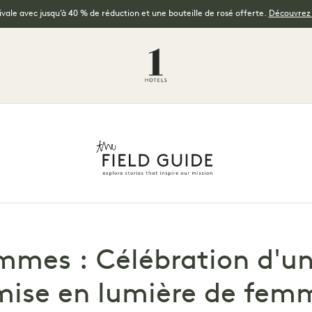
tivale avec jusqu’à 40 % de réduction et une bouteille de rosé offerte.
Découvrez l
mmes : Célébration d'u
mise en lumière de femm