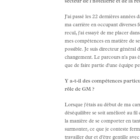
secteur de l'hôtellerie et de la r
J'ai passé les 22 dernières années
ma carrière en occupant diverses f
recul, j'ai essayé de me placer dan
mes compétences en matière de serv
possible. Je suis directeur général
changement. Le parcours n'a pas été
que de faire partie d'une équipe p
Y a-t-il des compétences particu
rôle de GM ?
Lorsque j'étais au début de ma carr
déséquilibre se soit amélioré au fil
la manière de se comporter en tant q
surmonter, ce que je conteste ferm
travailler dur et d'être gentille av