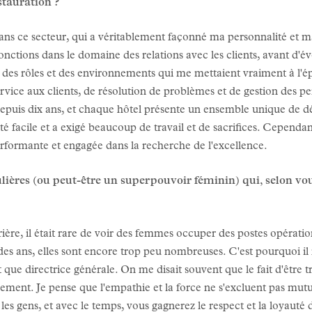
estauration ?
 dans ce secteur, qui a véritablement façonné ma personnalité et
onctions dans le domaine des relations avec les clients, avant d'
s des rôles et des environnements qui me mettaient vraiment à l'é
ice aux clients, de résolution de problèmes et de gestion des p
 depuis dix ans, et chaque hôtel présente un ensemble unique de dé
 facile et a exigé beaucoup de travail et de sacrifices. Cependant
erformante et engagée dans la recherche de l'excellence.
lières (ou peut-être un superpouvoir féminin) qui, selon vous
ière, il était rare de voir des femmes occuper des postes opérati
 des ans, elles sont encore trop peu nombreuses. C'est pourquoi il 
ue directrice générale. On me disait souvent que le fait d'être tro
ement. Je pense que l'empathie et la force ne s'excluent pas mut
ec les gens, et avec le temps, vous gagnerez le respect et la loyauté