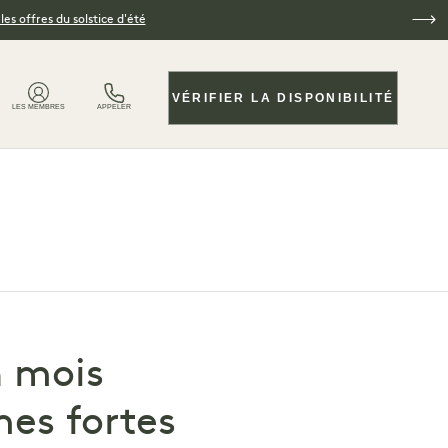
es offres du solstice d'été
VÉRIFIER LA DISPONIBILITÉ
LES MEMBRES
APPELER
n mois
es fortes