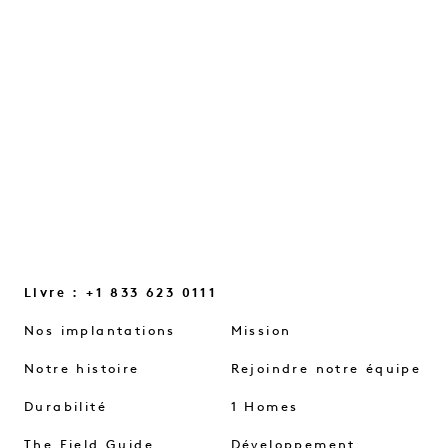
petites lueurs du quotidien et les petits
changements de mentalité qui nous
aident à renouer le contact…
LIRE LA SUITE
Livre : +1 833 623 0111
Nos implantations
Mission
Notre histoire
Rejoindre notre équipe
Durabilité
1 Homes
The Field Guide
Développement