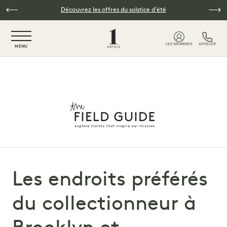
Skip to main content
Découvrez les offres du solstice d'été
NaN / 6
LES MEMBRES
APPELER
MENU
Les endroits préférés
du collectionneur à