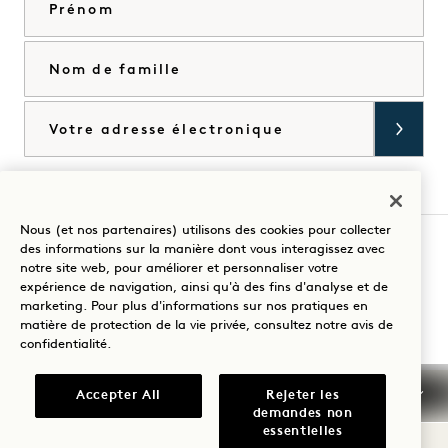
Nom de famille
Courriel
J'accepte les
conditions générales
et la
politique de confidentialité
*.
Accorder
Nous (et nos partenaires) utilisons des cookies pour collecter
des informations sur la manière dont vous interagissez avec
notre site web, pour améliorer et personnaliser votre
Visitez
Visitez
Visitez
Visitez
Visitez
Visitez
expérience de navigation, ainsi qu'à des fins d'analyse et de
Guidez votre séjour
1
1
1
1
1
1
marketing. Pour plus d'informations sur nos pratiques en
matière de protection de la vie privée, consultez notre
avis de
Hotels
Hotels
Hotels
Hotels
Hotels
Hotels
confidentialité
.
sur
sur
sur
sur
sur
sur
Instagram
TikTok
Facebook
YouTube
LinkedIn
Spotify
Conditions générales d'utilisation
Accepter All
Rejeter les
demandes non
Avis de confidentialité
Accessibilité
essentielles
Conditions générales de Mission
Cookie Settings