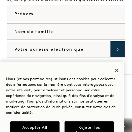
Prénom
Nom de famille
Courriel
J'accepte les
conditions générales
et la
politique de confidentialité
*.
Accorder
Nous (et nos partenaires) utilisons des cookies pour collecter
des informations sur la manière dont vous interagissez avec
notre site web, pour améliorer et personnaliser votre
Visitez
Visitez
Visitez
Visitez
Visitez
Visitez
expérience de navigation, ainsi qu'à des fins d'analyse et de
Guidez votre séjour
1
1
1
1
1
1
marketing. Pour plus d'informations sur nos pratiques en
matière de protection de la vie privée, consultez notre
avis de
Hotels
Hotels
Hotels
Hotels
Hotels
Hotels
confidentialité
.
sur
sur
sur
sur
sur
sur
Instagram
TikTok
Facebook
YouTube
LinkedIn
Spotify
Conditions générales d'utilisation
Accepter All
Rejeter les