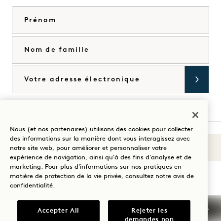
Prénom
Nom de famille
Courriel
J'accepte les
conditions générales
et la
politique de confidentialité
*.
Accorder
Nous (et nos partenaires) utilisons des cookies pour collecter
des informations sur la manière dont vous interagissez avec
Sons du 1
notre site web, pour améliorer et personnaliser votre
Visitez
Visitez
Visitez
Visitez
Visitez
Visitez
expérience de navigation, ainsi qu'à des fins d'analyse et de
Guidez votre séjour
1
1
1
1
1
1
marketing. Pour plus d'informations sur nos pratiques en
matière de protection de la vie privée, consultez notre
avis de
Hotels
Hotels
Hotels
Hotels
Hotels
Hotels
confidentialité
.
sur
sur
sur
sur
sur
sur
Instagram
TikTok
Facebook
YouTube
LinkedIn
Spotify
Conditions générales d'utilisation
Accepter All
Rejeter les
Avis de confidentialité
Accessibilité
demandes non