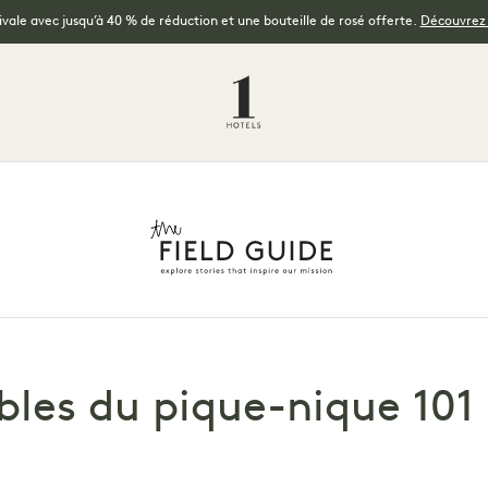
tivale avec jusqu’à 40 % de réduction et une bouteille de rosé offerte.
Découvrez l
bles du pique-nique 101