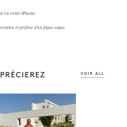
id ou votre iPhone.
ervation et profiter d'un pique-nique
PRÉCIEREZ
LES HIST
VOIR ALL