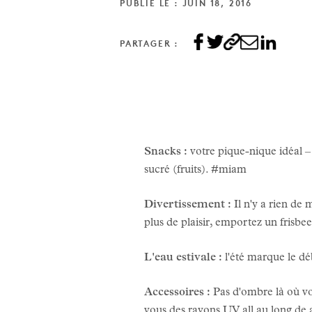
PUBLIÉ LE : JUIN 18, 2016
PARTAGER :
Snacks :
votre pique-nique idéal –
sucré (fruits). #miam
Divertissement :
Il n'y a rien de 
plus de plaisir, emportez un frisbee
L'eau estivale :
l'été marque le déb
Accessoires :
Pas d'ombre là où vou
vous des rayons UV all au long de a