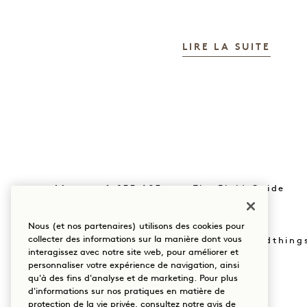
LIRE LA SUITE
Livre : +1 833 623
The Field Guide
0111
Presse
Nos implantations
Nous (et nos partenaires) utilisons des cookies pour
collecter des informations sur la manière dont vous
Acheter Goodthing
Notre histoire
interagissez avec notre site web, pour améliorer et
personnaliser votre expérience de navigation, ainsi
Mission
Durabilité
qu'à des fins d'analyse et de marketing. Pour plus
d'informations sur nos pratiques en matière de
protection de la vie privée, consultez notre
avis de