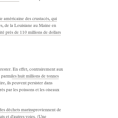
ie américaine des crustacés, qui
es, de la Louisiane au Maine en
té près de 110 millions de dollars
 rester. En effet, contrairement aux
, parmi
les huit millions de tonnes
re, ils peuvent persister dans
s par les poissons et les oiseaux
es déchets marins
proviennent de
outs et d'autres voies. (Une