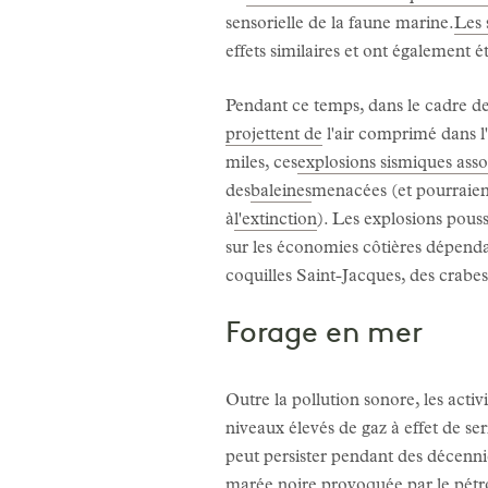
sensorielle de la faune marine.
Les 
effets similaires et ont également é
Pendant ce temps, dans le cadre de
projettent de
l'air comprimé dans l
miles, ces
explosions sismiques asso
des
baleines
menacées (et pourraien
à
l'extinction
). Les explosions pous
sur les économies côtières dépendan
coquilles Saint-Jacques, des crabes
Forage en mer
Outre la pollution sonore, les activ
niveaux élevés de gaz à effet de s
peut persister pendant des décenni
marée noire provoquée par le pétro