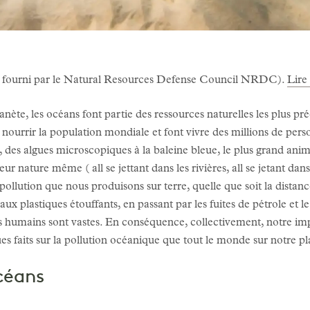
le fourni par le Natural Resources Defense Council NRDC).
Lire 
te, les océans font partie des ressources naturelles les plus préci
 à nourrir la population mondiale et font vivre des millions de pers
, des algues microscopiques à la baleine bleue, le plus grand anim
 nature même ( all se jettant dans les rivières, all se jetant dans
 pollution que nous produisons sur terre, quelle que soit la distan
 plastiques étouffants, en passant par les fuites de pétrole et le 
s humains sont vastes. En conséquence, collectivement, notre imp
ues faits sur la pollution océanique que tout le monde sur notre p
océans