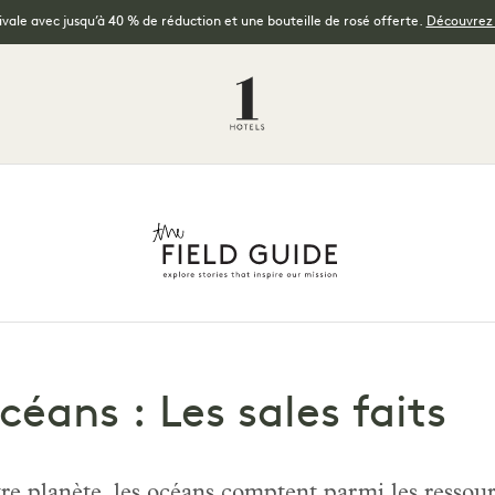
tivale avec jusqu’à 40 % de réduction et une bouteille de rosé offerte.
Découvrez l
céans : Les sales faits
e planète, les océans comptent parmi les ressourc