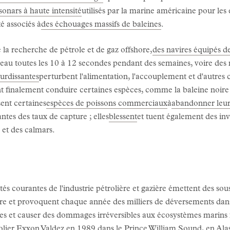
sonars à haute intensité
utilisés par la marine américaine pour les 
té associés à
des échouages massifs de baleines
.
 la recherche de pétrole et de gaz offshore,
des navires équipés d
'eau toutes les 10 à 12 secondes pendant des semaines, voire des
urdissantes
perturbent l'alimentation, l'accouplement et d'autre
t finalement conduire certaines espèces, comme la baleine noire
sent certaines
espèces de poissons commerciaux
à
abandonner leur
tes des taux de capture ; elles
blessent
et tuent également des in
 et des calmars.
ités courantes de l'industrie pétrolière et gazière émettent des sou
erre et provoquent chaque année des milliers de déversements dan
es et causer des dommages irréversibles aux écosystèmes marins f
lier Exxon Valdez en 1989 dans le Prince William Sound, en Alask