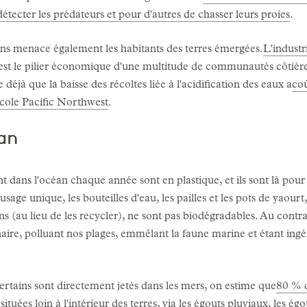
étecter les prédateurs et pour d'autres de chasser leurs proies
.
céans menace également les habitants des terres émergées.
L'industr
 est le pilier économique d'une multitude de communautés côtièr
éjà que la baisse des récoltes liée à l'acidification des eaux a
coû
éicole Pacific Northwest
.
an
nt dans l'océan chaque année sont en plastique, et ils sont là pour
usage unique, les bouteilles d'eau, les pailles et les pots de yaourt
s (au lieu de les recycler), ne sont pas biodégradables. Au contrai
re, polluant nos plages, emmêlant la faune marine et étant ingéré
ertains sont directement jetés dans les mers, on estime que
80 % d
situées loin à l'intérieur des terres, via les égouts pluviaux, les ég