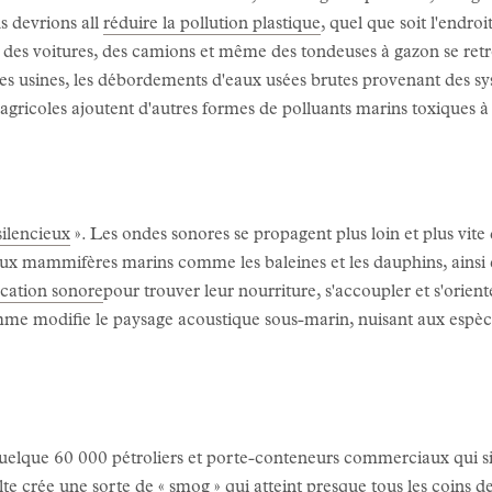
s devrions all
réduire la pollution plastique
, quel que soit l'endro
 des voitures, des camions et même des tondeuses à gazon se ret
es usines, les débordements d'eaux usées brutes provenant des sy
s agricoles ajoutent d'autres formes de polluants marins toxiques 
ilencieux
». Les ondes sonores se propagent plus loin et plus vit
eux mammifères marins comme les baleines et les dauphins, ainsi q
cation sonore
pour trouver leur nourriture, s'accoupler et s'orien
mme modifie le paysage acoustique sous-marin, nuisant aux espèc
uelque 60 000 pétroliers et porte-conteneurs commerciaux qui si
te crée une sorte de « smog »
qui atteint presque tous les coins de