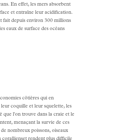
éans. En effet, les mers absorbent
ace et entraîne leur acidification.
t fait depuis environ 300 millions
 les eaux de surface des océans
 économies côtières qui en
ur coquille et leur squelette, les
ue l'on trouve dans la craie et le
ntent, menaçant la survie de ces
ur de nombreux poissons, oiseaux
 coralliens
et rendent plus difficile