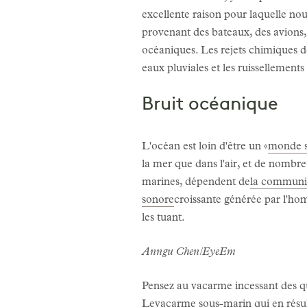
excellente raison pour laquelle nou
provenant des bateaux, des avions,
océaniques. Les rejets chimiques d
eaux pluviales et les ruissellement
Bruit océanique
L'océan est loin d'être un «
monde s
la mer que dans l'air, et de nombr
marines, dépendent de
la communi
sonore
croissante générée par l'ho
les tuant.
Anngu Chen/EyeEm
Pensez au vacarme incessant des q
Le
vacarme sous-marin qui en résul