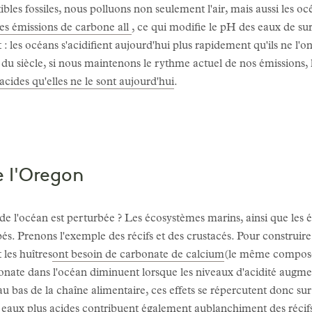
es fossiles, nous polluons non seulement l'air, mais aussi les oc
les émissions de carbone all
, ce qui modifie le pH des eaux de surf
les océans s'acidifient aujourd'hui plus rapidement qu'ils ne l'on
n du siècle, si nous maintenons le rythme actuel de nos émissions,
cides qu'elles ne le sont aujourd'hui
.
e l'Oregon
 de l'océan est perturbée ? Les écosystèmes marins, ainsi que les
. Prenons l'exemple des récifs et des crustacés. Pour construire le
 les huîtres
ont besoin de carbonate de calcium
(le même composé q
bonate dans l'océan diminuent lorsque les niveaux d'acidité augme
au bas de la chaîne alimentaire, ces effets se répercutent donc s
eaux plus acides contribuent également au
blanchiment des récifs