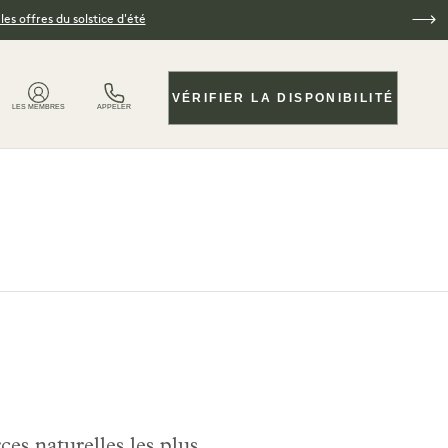
es offres du solstice d'été
VÉRIFIER LA DISPONIBILITÉ
LES MEMBRES
APPELER
es naturelles les plus