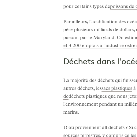
pour certains types de
poissons de d
Par ailleurs, l'acidification des o
pèse plusieurs milliards de dollars
,
passant par le Maryland. On estime d
et 3 200 emplois à l'industrie ostr
Déchets dans l'océ
La majorité des déchets qui finisse
autres déchets, les
sacs plastiques
à 
de
déchets plastiques que nous jeton
l'environnement pendant un millénai
marins.
D'où proviennent all déchets ? Si c
sources terrestres, y compris celles 