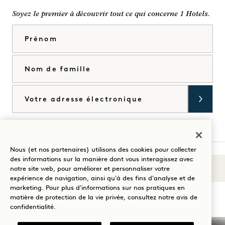
Soyez le premier à découvrir tout ce qui concerne 1 Hotels.
Prénom
Nom de famille
Courriel
J'accepte les
conditions générales
et la
politique de confidentialité
*.
Accorder
Nous (et nos partenaires) utilisons des cookies pour collecter
des informations sur la manière dont vous interagissez avec
Sons du 1
notre site web, pour améliorer et personnaliser votre
Visitez
Visitez
Visitez
Visitez
Visitez
Visitez
expérience de navigation, ainsi qu'à des fins d'analyse et de
Guidez votre séjour
1
1
1
1
1
1
marketing. Pour plus d'informations sur nos pratiques en
matière de protection de la vie privée, consultez notre
avis de
Hotels
Hotels
Hotels
Hotels
Hotels
Hotels
confidentialité
.
sur
sur
sur
sur
sur
sur