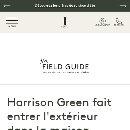
Skip to main content
Découvrez les offres du solstice d'été
NaN / 6
LES MEMBRES
APPELER
MENU
Harrison Green fait
entrer l'extérieur