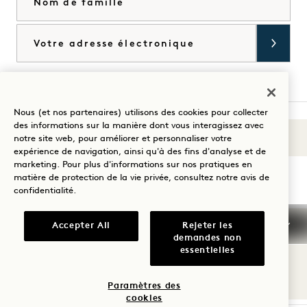
Courriel
J'accepte les
conditions générales
et la
politique de confidentialité
*.
Accorder
Nous (et nos partenaires) utilisons des cookies pour collecter
des informations sur la manière dont vous interagissez avec
Sons du 1
notre site web, pour améliorer et personnaliser votre
Visitez
Visitez
Visitez
Visitez
Visitez
Visitez
expérience de navigation, ainsi qu'à des fins d'analyse et de
Guidez votre séjour
1
1
1
1
1
1
marketing. Pour plus d'informations sur nos pratiques en
matière de protection de la vie privée, consultez notre
avis de
Hotels
Hotels
Hotels
Hotels
Hotels
Hotels
confidentialité
.
sur
sur
sur
sur
sur
sur
Instagram
TikTok
Facebook
YouTube
LinkedIn
Spotify
Conditions générales d'utilisation
Accepter All
Rejeter les
demandes non
Avis de confidentialité
Accessibilité
essentielles
Conditions générales de Mission
Cookie Settings
© 2026 SH Group
Paramètres des
cookies