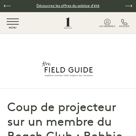
Skip to main content
Découvrez les offres du solstice d'été
NaN / 6
LES MEMBRES
APPELER
MENU
Coup de projecteur
sur un membre du