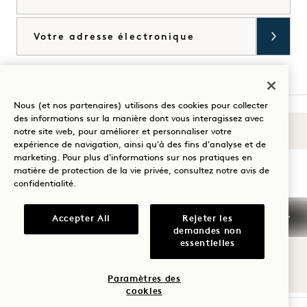
Courriel
J'accepte les
conditions générales
et la
politique de confidentialité
*.
Accorder
Nous (et nos partenaires) utilisons des cookies pour collecter
des informations sur la manière dont vous interagissez avec
Sons du 1
notre site web, pour améliorer et personnaliser votre
Visitez
Visitez
Visitez
Visitez
Visitez
Visitez
expérience de navigation, ainsi qu'à des fins d'analyse et de
Guidez votre séjour
1
1
1
1
1
1
marketing. Pour plus d'informations sur nos pratiques en
matière de protection de la vie privée, consultez notre
avis de
Hotels
Hotels
Hotels
Hotels
Hotels
Hotels
confidentialité
.
sur
sur
sur
sur
sur
sur
Instagram
TikTok
Facebook
YouTube
LinkedIn
Spotify
Conditions générales d'utilisation
Accepter All
Rejeter les
demandes non
Avis de confidentialité
Accessibilité
essentielles
Conditions générales de Mission
Cookie Settings
© 2026 SH Group
Paramètres des
cookies