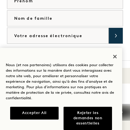
Nom de famille
Courriel
J'accepte les
conditions générales
et la
politique de confidentialité
*.
Accorder
Nous (et nos partenaires) utilisons des cookies pour collecter
des informations sur la manière dont vous interagissez avec
Sons du 1
notre site web, pour améliorer et personnaliser votre
Visitez
Visitez
Visitez
Visitez
Visitez
Visitez
expérience de navigation, ainsi qu'à des fins d'analyse et de
Guidez votre séjour
1
1
1
1
1
1
marketing. Pour plus d'informations sur nos pratiques en
matière de protection de la vie privée, consultez notre
avis de
Hotels
Hotels
Hotels
Hotels
Hotels
Hotels
confidentialité
.
sur
sur
sur
sur
sur
sur
Instagram
TikTok
Facebook
YouTube
LinkedIn
Spotify
Conditions générales d'utilisation
Accepter All
Rejeter les
demandes non
Avis de confidentialité
Accessibilité
essentielles
Conditions générales de Mission
Cookie Settings