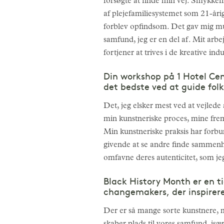
forsøgte at finde min vej. Smykkefr
af plejefamiliesystemet som 21-åri
forblev opfindsom. Det gav mig mul
samfund, jeg er en del af. Mit arbe
fortjener at trives i de kreative indu
Din workshop på 1 Hotel Cen
det bedste ved at guide fol
Det, jeg elsker mest ved at vejled
min kunstneriske proces, mine frem
Min kunstneriske praksis har forbun
givende at se andre finde sammenhæ
omfavne deres autenticitet, som jeg
Black History Month er en ti
changemakers, der inspirere
Der er så mange sorte kunstnere, m