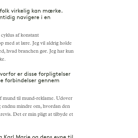
folk virkelig kan mærke.
mtidig navigere i en
g cyklus af konstant
p med at lære. Jeg vil aldrig holde
 med, hvad branchen gør. Jeg har kun
ske.
rfor er disse forpligtelser
de forbindelser gennem
d af mund til mund-reklame. Udover
, og endnu mindre om, hvordan den
årevis. Det er min pligt at tilbyde et
a Karl Marie og dens evne til