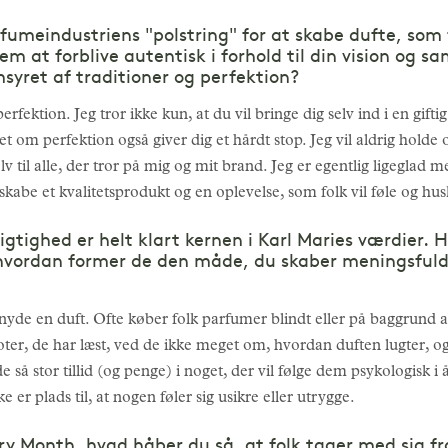
fumeindustriens "polstring" for at skabe dufte, som 
 at forblive autentisk i forhold til din vision og sa
syret af traditioner og perfektion?
erfektion. Jeg tror ikke kun, at du vil bringe dig selv ind i en gifti
 om perfektion også giver dig et hårdt stop. Jeg vil aldrig holde o
lv til alle, der tror på mig og mit brand. Jeg er egentlig ligeglad
skabe et kvalitetsprodukt og en oplevelse, som folk vil føle og hu
ghed er helt klart kernen i Karl Maries værdier. Hvo
g hvordan former de den måde, du skaber meningsful
t nyde en duft. Ofte køber folk parfumer blindt eller på baggrun
noter, de har læst, ved de ikke meget om, hvordan duften lugter
de så stor tillid (og penge) i noget, der vil følge dem psykologisk i 
e er plads til, at nogen føler sig usikre eller utrygge.
ory Month, hvad håber du så, at folk tager med sig fr