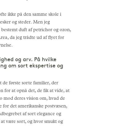
ofte ikke på den samme skole i
nesker og steder. Men jeg
bestemt duft af petrichor og ozon,
ea, da jeg trådte ud af flyet for
vnelse.
ighed og arv. På hvilke
ling om sort ekspertise og
de første sorte familier, der
 for at opnå det, de fik at vide, at
tro mod deres vision om, hvad de
de for det amerikanske postvæsen,
ndbegrebet af sort elegance og
e at være sort, og hvor smukt og