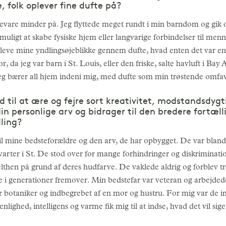
folk oplever fine dufte på?
evare minder på. Jeg flyttede meget rundt i min barndom og gik 
muligt at skabe fysiske hjem eller langvarige forbindelser til men
leve mine yndlingsøjeblikke gennem dufte, hvad enten det var en 
da jeg var barn i St. Louis, eller den friske, salte havluft i Bay Ar
. Jeg bærer all hjem indeni mig, med dufte som min trøstende omfa
d til at ære og fejre sort kreativitet, modstandsdygt
in personlige arv og bidrager til den bredere fortæl
ling?
l mine bedsteforældre og den arv, de har opbygget. De var blandt 
varter i St. De stod over for mange forhindringer og diskrimination
pelthen på grund af deres hudfarve. De vaklede aldrig og forblev 
lie i generationer fremover. Min bedstefar var veteran og arbejde
 botaniker og indbegrebet af en mor og hustru. For mig var de i
nlighed, intelligens og varme fik mig til at indse, hvad det vil sig