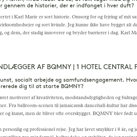
ur gennem de historier, der er indfanget i hver duft?
jertet i Karl Marie er sort historie. Omsorg for og fejring af mit 
virksomhedsejer og sort kvinde. Jeg kunne ikke have bygget alt de
g, og dem, der stadig innoverer og bryder barrierer i dag. Karl M
NDLÆGGER AF BQMNY | 1 HOTEL CENTRAL 
 kunst, socialt arbejde og samfundsengagement. Hvord
rerede dig til at starte BQMNY?
æret motiveret af kreativiteten, modstandsdygtigheden og bidrag
. Fra ballroom-scenen til jamaicansk dancehall-kultur har dis
r og kunst, men de bliver ofte overskygget. BQMNY blev født ud fr
ersonlig og professionel rejse. Jeg har lavet smykker i 8 år, og 