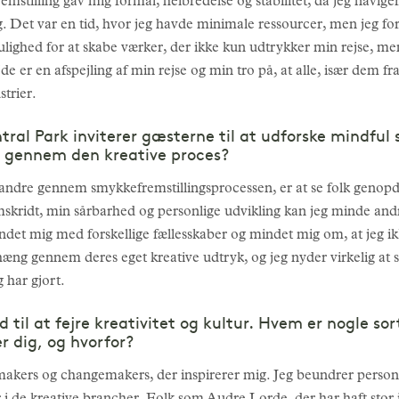
emstilling gav mig formål, helbredelse og stabilitet, da jeg navige
g. Det var en tid, hvor jeg havde minimale ressourcer, men jeg fo
ighed for at skabe værker, der ikke kun udtrykker min rejse, me
jde er en afspejling af min rejse og min tro på, at alle, især dem 
strier.
tral Park inviterer gæsterne til at udforske mindful
k gennem den kreative proces?
e andre gennem smykkefremstillingsprocessen, er at se folk genop
skridt, min sårbarhed og personlige udvikling kan jeg minde andre 
det mig med forskellige fællesskaber og mindet mig om, at jeg ikk
ng gennem deres eget kreative udtryk, og jeg nyder virkelig at 
 har gjort.
d til at fejre kreativitet og kultur. Hvem er nogle so
r dig, og hvorfor?
akers og changemakers, der inspirerer mig. Jeg beundrer persone