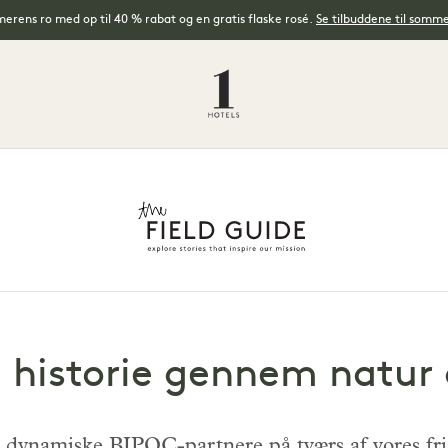
rens ro med op til 40 % rabat og en gratis flaske rosé.
Se tilbuddene til somm
rt historie gennem natu
g dynamiske BIPOC-partnere på tværs af vores fris