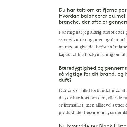
Du har talt om at fjerne par
Hvordan balancerer du mellem
branche, der ofte er gennem
For mig har jeg aldrig stræbt efter p
selvnedvurdering, men også at målet
op med at give det bedste af mig se
kapacitet til at bekymre mig om at 
Bæredygtighed og gennemsigti
så vigtige for dit brand, o
duft?
Der er stor tillid forbundet med a
det, de har hørt om den, eller de 
er fremstillet, men alligevel sætter 
produkt, der besvarer all , så der ikk
Nu hvor vi fejrer Black Hist