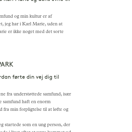
samfund og min kultur er af
t, jeg har i Karl Marie, uden at
arie er ikke noget med det sorte
PARK
an førte din vej dig til
ene fra understøttede samfund, især
se samfund haft en enorm
a min forpligtelse til at løfte og
jeg startede som en ung person, der