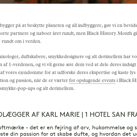
bygger på at beskytte planeten og all indbyggere, gør vi en bevids
sorte partnere og naboer året rundt, men Black History Month gi
e rundt om i verden.
ixologer, duftskabere, smykkedesignere og alt derimellem har vore
en af 1-verdenen, og vi vil gerne ære dem ved at dele deres indsig
 af vores ejendomme for at udforske deres ekspertise og kaste lys 
tion og passion, når de er værter
for opslugende events
i Black H
g smykke-pop-ups og alt derimellem.
LÆGGER AF KARL MARIE | 1 HOTEL SAN F
uftmærke - det er en fejring af arv, hukommelse og s
øste din passion for at skabe dufte, og hvordan det ud