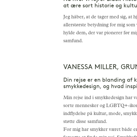
at ære sort historie og kult
Jeg håber, at de tager med sig, at h
allerstørste betydning for mig som 
hylde dem, der var pionerer før mi
samfund.
VANESSA MILLER, GRU
Din rejse er en blanding af
smykkedesign, og hvad inspi
Min rejse ind i smykkedesign har v
sorte mennesker og LGBTQ+-ikoner
indflydelse på kultur, mode, smykke
støtte disse samfund.
For mig har smykker været både en p