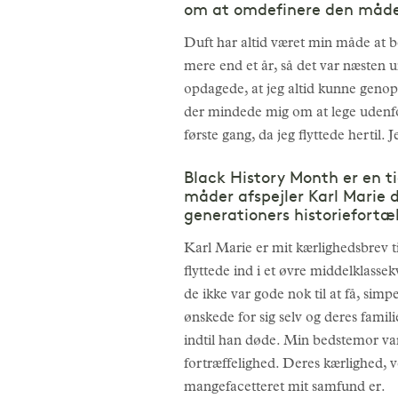
om at omdefinere den måde, 
Duft har altid været min måde at b
mere end et år, så det var næsten u
opdagede, at jeg altid kunne genop
der mindede mig om at lege udenfor, 
første gang, da jeg flyttede hertil
Black History Month er en ti
måder afspejler Karl Marie d
generationers historiefortæl
Karl Marie er mit kærlighedsbrev ti
flyttede ind i et øvre middelklassek
de ikke var gode nok til at få, sim
ønskede for sig selv og deres fami
indtil han døde. Min bedstemor var
fortræffelighed. Deres kærlighed, ve
mangefacetteret mit samfund er.