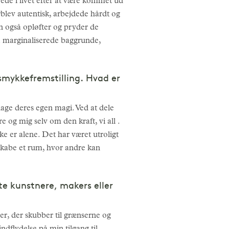
rede i livet efter at være kommet ud
rblev autentisk, arbejdede hårdt og
n også opløfter og pryder de
fra marginaliserede baggrunde,
 smykkefremstilling. Hvad er
dage deres egen magi. Ved at dele
og mig selv om den kraft, vi all .
e er alene. Det har været utroligt
skabe et rum, hvor andre kan
rte kunstnere, makers eller
r, der skubber til grænserne og