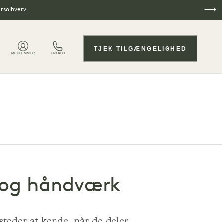
ersolhverv
TJEK TILGÆNGELIGHED
MEDLEMMER
OPKALD
r og håndværk
teder at kende, når de deler