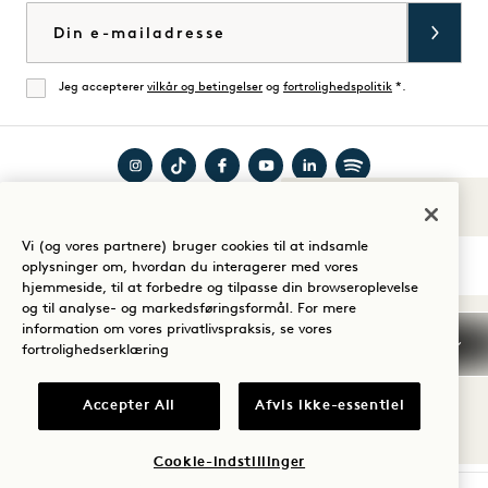
E-mail
Jeg accepterer
vilkår og betingelser
og
fortrolighedspolitik
*.
Enig
Besøg
Besøg
Besøg
Besøg
Besøg
Besøg
Lyde af 1
Guide til dit ophold
1
1
1
1
1
1
Vi (og vores partnere) bruger cookies til at indsamle
Hotels
Hotels
Hotels
Hotels
Hotels
Hotels
oplysninger om, hvordan du interagerer med vores
på
på
på
på
på
på
hjemmeside, til at forbedre og tilpasse din browseroplevelse
og til analyse- og markedsføringsformål. For mere
Instagram
TikTok
Facebook
YouTube
LinkedIn
Spotify
Vilkår og betingelser
information om vores privatlivspraksis, se vores
Meddelelse om beskyttelse af personlige oplysninger
fortrolighedserklæring
Tilgængelighed
Vilkår og betingelser for Mission
Cookie Settings
Accepter All
Afvis ikke-essentiel
© 2026 SH Group
Cookie-indstillinger