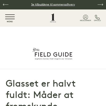
Spring til hovedindhold
Se tilbuddene til sommersolhverv
NaN / 6
MEDLEMMER
OPKALD
MENU
Glasset er halvt
fuldt: Måder at