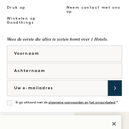
Druk op
Neem contact met ons
op
Winkelen op
Goodthings
Wees de eerste die alles te weten komt over 1 Hotels.
Voornaam
Achternaam
E-mail
Ik ga akkoord met de
algemene voorwaarden en
het privacybeleid
*.
Mee eens
Geluiden van
1