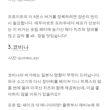
사진: @freudnyc​​​​
프로이트의 이 8온스 버거를 정복하려면 양손이 반드
시 필요합니다. 에두아르트 프라우네더 셰프가 선보이
는 이 버거는 숏립 패티에 농가산 체다 치즈와 양파를
얹고 감자 롤 all . 정말 맛있습니다!
코비나
3.
사진: @covina_nyc
코비나의 버거에는 일본식 영향이 뚜렷이 드러납니다.
와규 소고기와 다시 장아찌를 베이커 디니 히콕스의 맞
춤 번에 올려 미국산 치즈와 함께 제공하는데, 이걸 좋
아하지 않을 이유가 있을까요?!
프로 팁: 셰이크 샥 매니아라면? 플랫부시 애비뉴에 위