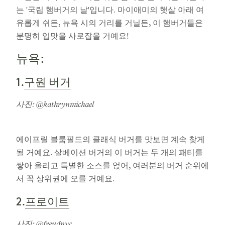
는 '국립 햄버거의 날'입니다. 마이애미의 햇살 아래 여
유롭게 쉬든, 뉴욕 시의 거리를 거닐든, 이 햄버거들은
분명히 입맛을 사로잡을 거예요!
뉴욕:
구원 버거
1.
사진: @kathrynmichael
에이프릴 블룸필드의 클래식 버거를 맛보면 계속 찾게
될 거예요. 살베이션 버거의 이 버거는 두 개의 패티를
쌓아 올리고 특별한 소스를 얹어, 여러분의 버거 순위에
서 꼭 상위권에 오를 거예요.
프로이트
2.