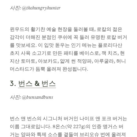
사진: @thehungryhunter
윈우드의 활기찬 예술 현장을 둘러볼 때, 로칼의 젊은
감각이 더해진 분점인 쿠쉬에 꼭 들러 유명한 로칼 버거
를 맛보세요. 이 입맛 돋우는 인기 메뉴는 플로리다산
초지 사육 소고기로 만든 패티를 베이스로, 잭 치즈, 현
지산 토마토, 아보카도, 얇게 썬 적양파, 아루굴라, 허니
머스타드가 듬뿍 올려져 완성됩니다.
번스 & 번스
3.
사진: @bunsandbuns
번스 앤 번스의 시그니처 버거인 나이프 앤 포크 버거는
이름 그대로입니다. 8온스(약 227g)의 인증 앵거스 버
거는 양파와 특제 소스를 곁들여 브리오슈 번에 올려져