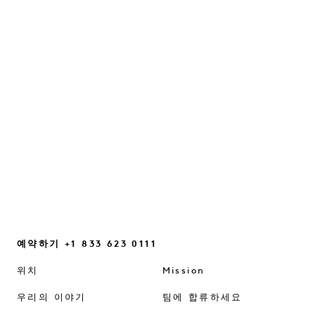
재설정’
직관, 일상 속의 작은 빛들, 그리고 우리가 다시
연결될 수 있도록 도와주는 사소한 마음가짐의
변화에 관한 대화...
계속 읽기
예약하기 +1 833 623 0111
위치
Mission
우리의 이야기
팀에 합류하세요