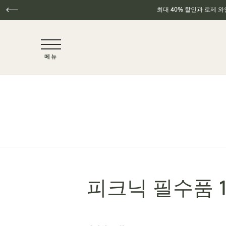
최대 40% 할인과 로제 
NaN / 6
메뉴
주요 콘텐츠로 건너뛰기
피크닉 필수품 1