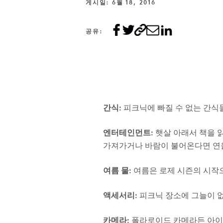
게시일: 6월 18, 2016
공유:
간식:
피크닉에 빠질 수 없는 간식들
엔터테인먼트:
햇살 아래서 책을 
가져가거나 바람이 불어온다면 연을 t
여름 물:
여름은 로제 시즌의 시작으
액세서리:
피크닉 장소에 그늘이 없
카메라:
폴라로이드 카메라든 아이