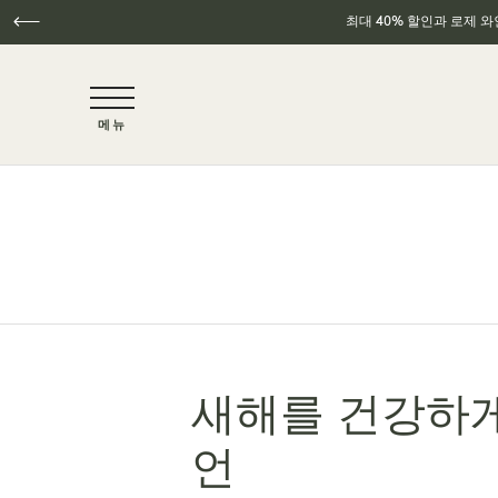
최대 40% 할인과 로제 
NaN / 6
메뉴
주요 콘텐츠로 건너뛰기
새해를 건강하게
언