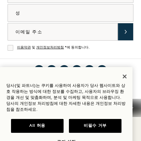
성
이메일
이용약관
및
개인정보처리방침
*에 동의합니다.
동의
인스
틱톡
페이
유튜
링크
Spotify
숙박 가이드
당사(및 파트너)는 쿠키를 사용하여 사용자가 당사 웹사이트와 상
타그
에서
스북
브에
드인
에서
호 작용하는 방식에 대한 정보를 수집하고, 사용자의 브라우징 환
램에
1
에서
서 1
에서
1
경을 개선 및 맞춤화하며, 분석 및 마케팅 목적으로 사용합니다.
당사의 개인정보 처리방침에 대한 자세한 내용은
개인정보
처리방
서 1
Hotels
1
Hotels
1
Hotels
침을 참조하세요.
Hotels
방문
Hotels
방문
Hotels
방문
이용 약관
개인정보 고지
접근성
Mission 이용 약관
방문
하기
방문
하기
방문
하기
Cookie Settings
All 허용
비필수 거부
하기
하기
하기
© 2026 SH Group