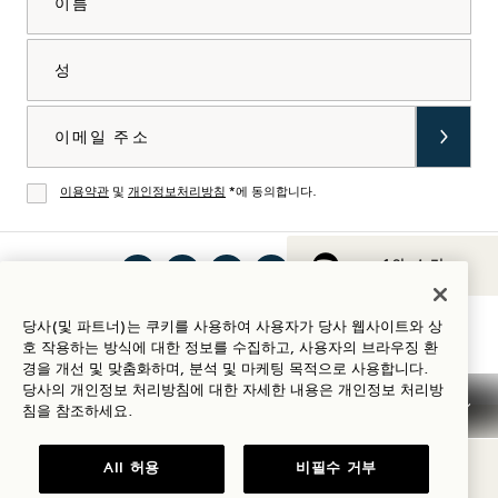
성
이메일
이용약관
및
개인정보처리방침
*에 동의합니다.
동의
1의 소리
인스
틱톡
페이
유튜
링크
Spotify
숙박 가이드
당사(및 파트너)는 쿠키를 사용하여 사용자가 당사 웹사이트와 상
타그
에서
스북
브에
드인
에서
호 작용하는 방식에 대한 정보를 수집하고, 사용자의 브라우징 환
램에
1
에서
서 1
에서
1
경을 개선 및 맞춤화하며, 분석 및 마케팅 목적으로 사용합니다.
당사의 개인정보 처리방침에 대한 자세한 내용은
개인정보
처리방
서 1
Hotels
1
Hotels
1
Hotels
침을 참조하세요.
Hotels
방문
Hotels
방문
Hotels
방문
이용 약관
개인정보 고지
접근성
Mission 이용 약관
방문
하기
방문
하기
방문
하기
Cookie Settings
All 허용
비필수 거부
하기
하기
하기
© 2026 SH Group