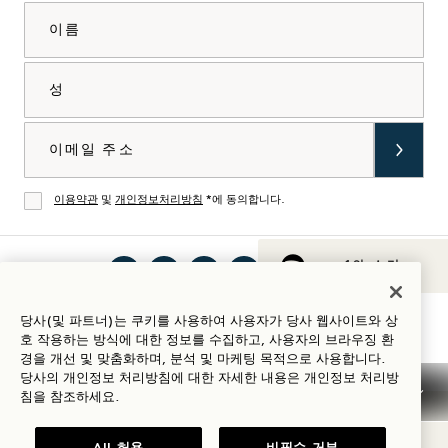
이름
성
이메일
이용약관
및
개인정보처리방침
*에 동의합니다.
동의
1의 소리
인스
틱톡
페이
유튜
링크
Spotify
숙박 가이드
당사(및 파트너)는 쿠키를 사용하여 사용자가 당사 웹사이트와 상
타그
에서
스북
브에
드인
에서
호 작용하는 방식에 대한 정보를 수집하고, 사용자의 브라우징 환
램에
1
에서
서 1
에서
1
경을 개선 및 맞춤화하며, 분석 및 마케팅 목적으로 사용합니다.
서 1
Hotels
1
Hotels
1
Hotels
당사의 개인정보 처리방침에 대한 자세한 내용은
개인정보
처리방
침을 참조하세요.
Hotels
방문
Hotels
방문
Hotels
방문
이용 약관
개인정보 고지
접근성
Mission 이용 약관
방문
하기
방문
하기
방문
하기
Cookie Settings