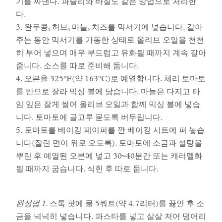
기를 짜낸다. 파슬리와 바질도 같은 방법으로 처리한
다.
3. 완두콩, 허브, 마늘, 치즈를 믹서기에 넣습니다. 갈아
주는 동안 믹서기를 가동한 상태로 올리브 오일을 천천
히 부어 넣으며 매우 부드럽고 유화될 때까지 계속 갈아
줍니다. 소스를 따로 준비해 둡니다.
4. 오븐을 325°F(약 163°C)로 예열합니다. 체리 토마토
를 반으로 잘라 믹싱 볼에 담습니다. 마늘은 다지고 타
임 잎은 잘게 썰어 올리브 오일과 함께 믹싱 볼에 넣습
니다. 토마토에 골고루 묻도록 버무립니다.
5. 토마토를 베이킹 페이퍼를 깐 베이킹 시트에 펴 놓습
니다(잘린 면이 위로 오도록). 토마토에 소금과 설탕을
뿌린 후 예열된 오븐에 넣고 30~40분간 또는 캐러멜화
될 때까지 굽습니다. 식힌 후 따로 둡니다.
완성법 1
. 스톡 팟에 물 5쿼트(약 4.7리터)를 끓인 후 소
금을 넉넉히 넣습니다. 파스타를 넣고 살살 저어 덩어리