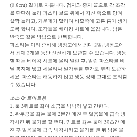
(0.8cm) 길이로 자릅니다. 검지와 중지 끝으로 각 조각
을 단단히 눌러 파스타 보드 위에서 자신 쪽으로 당겨
살짝 늘리고, 가운데가 말리며 바깥쪽에 고른 홈이 생기
도록 합니다. 조각들을 베이킹 시트에 옮깁니다. 남은
반죽도 같은 방법으로 반복합니다.
파스타는 미리 준비해 냉장고에서 최대 2일, 냉동고에
서 최대 2개월 동안 신선하게 보관할 수 있습니다. 냉동
할 때는 베이킹 시트에 올려 얼린 후, 얼린 파스타를 비
닐 봉지에 넣고 세몰리나 밀가루를 추가로 뿌려 보관하
세요. 파스타는 해동하지 않고 냉동 상태 그대로 조리할
수 있습니다.
소스 & 토마토용
1. 물 3쿼트를 끓여 소금을 넉넉히 넣고 간한다.
2. 완두콩을 끓는 물에 2분간 데친 후 얼음물에 급속 냉
각시킨 뒤 물기를 잘 뺀다. 민트를 끓는 물에 30초간 데
친 후 얼음물에 급속 냉각시키고 물기를 뺀 뒤 남은 물