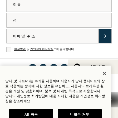
이름
성
이메일
이용약관
및
개인정보처리방침
*에 동의합니다.
동의
1의 소리
인스
틱톡
페이
유튜
링크
Spotify
숙박 가이드
당사(및 파트너)는 쿠키를 사용하여 사용자가 당사 웹사이트와 상
타그
에서
스북
브에
드인
에서
호 작용하는 방식에 대한 정보를 수집하고, 사용자의 브라우징 환
램에
1
에서
서 1
에서
1
경을 개선 및 맞춤화하며, 분석 및 마케팅 목적으로 사용합니다.
당사의 개인정보 처리방침에 대한 자세한 내용은
개인정보
처리방
서 1
Hotels
1
Hotels
1
Hotels
침을 참조하세요.
Hotels
방문
Hotels
방문
Hotels
방문
이용 약관
개인정보 고지
접근성
Mission 이용 약관
방문
하기
방문
하기
방문
하기
Cookie Settings
All 허용
비필수 거부
하기
하기
하기
© 2026 SH Group