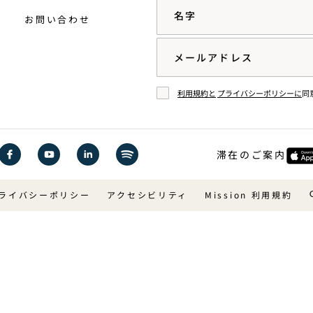
名字
お問い合わせ
Email
利用規約と
プライバシーポリシーに
同
同意する
滞在のご案内
Facebook
YouTube
LinkedIn
Spotify
で1
で1
で1
で1
ライバシーポリシー
アクセシビリティ
Mission 利用規約
Hotels
Hotels
Hotels
Hotels
ご覧
を見
を見
を聴
くだ
る
る
く
さ
い。