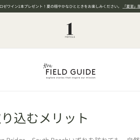
、ロゼワイン1本プレゼント！夏の穏やかなひとときをお楽しみください。
「夏至」
取り込むメリット
k、Brooklyn Bridge、South Beachいずれを