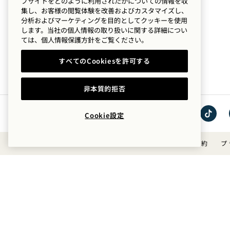
ブサイトをどのように利用されたかについての情報を収
私たちのストーリー
ショップ
集し、お客様の閲覧体験を改善およびカスタマイズし、
分析およびマーケティングを目的としてクッキーを使用
サステナビリティ
Mission
します。当社の個人情報の取り扱いに関する詳細につい
ては、
個人情報保護方針を
ご覧ください。
すべてのCookiesを許可する
非本質的拒否
Cookie設定
イン
TikTok
スタ
で1
利用規約
プ
グラ
Hotels
ムで
を見
1
る
Hotels
見る