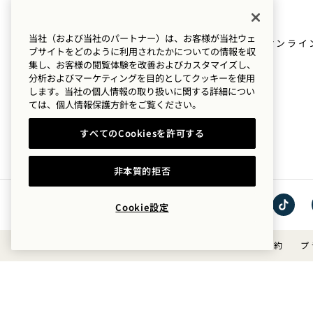
プレス情報
ロケーション
当社（および当社のパートナー）は、お客様が当社ウェ
Goodthingsオンライ
ブサイトをどのように利用されたかについての情報を収
私たちのストーリー
ショップ
集し、お客様の閲覧体験を改善およびカスタマイズし、
分析およびマーケティングを目的としてクッキーを使用
サステナビリティ
Mission
します。当社の個人情報の取り扱いに関する詳細につい
ては、
個人情報保護方針を
ご覧ください。
すべてのCookiesを許可する
非本質的拒否
Cookie設定
イン
TikTok
スタ
で1
利用規約
プ
グラ
Hotels
ムで
を見
1
る