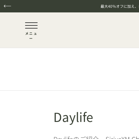
最大40％オフに加え
NaN / 6
メニュ
ー
本文へスキップ
Daylife
Daylifeのご紹介。Siriu