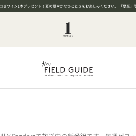
、ロゼワイン1本プレゼント！夏の穏やかなひとときをお楽しみください。
「夏至」
sXM ChillとPandoraで放送中の新番組です。