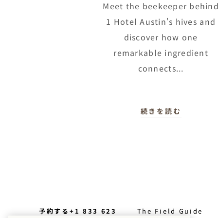
Meet the beekeeper behin
1 Hotel Austin's hives and
discover how one
remarkable ingredient
connects...
続きを読む
予約する+1 833 623
The Field Guide
0111