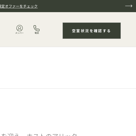
限定オファーをチェック
空室状況を確認する
メンバー
電話
毎週ゲストを迎え、ホストのアリック