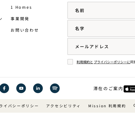
名前
1 Homes
ン
事業開発
名字
お問い合わせ
Email
利用規約と
プライバシーポリシーに
同
同意する
滞在のご案内
Facebook
YouTube
LinkedIn
Spotify
で1
で1
で1
で1
ライバシーポリシー
アクセシビリティ
Mission 利用規約
Hotels
Hotels
Hotels
Hotels
ご覧
を見
を見
を聴
くだ
る
る
く