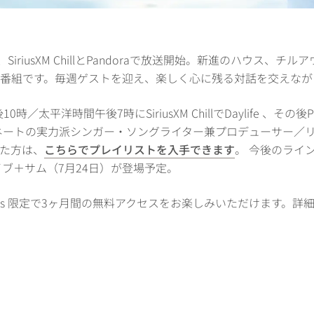
ife 、SiriusXM ChillとPandoraで放送開始。新進のハウ
づける番組です。毎週ゲストを迎え、楽しく心に残る対話を交えな
10時／太平洋時間午後7時にSiriusXM ChillでDaylife 、そ
ネートの実力派シンガー・ソングライター兼プロデューサー／
た方は、
こちらでプレイリストを入手できます
。 今後のライ
イブ＋サム（7月24日）が登場予定。
Hotels 限定で3ヶ月間の無料アクセスをお楽しみいただけます。詳