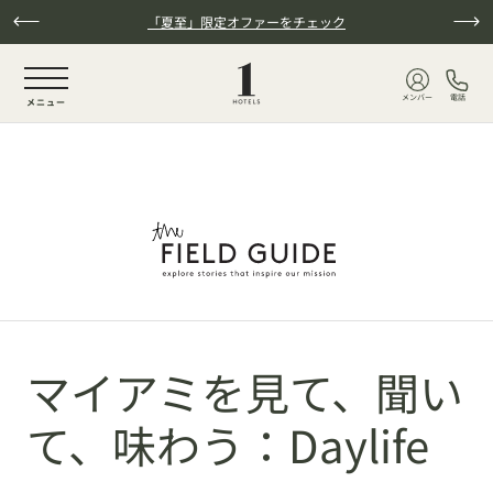
本文へスキップ
「夏至」限定オファーをチェック
NaN / 6
メンバー
電話
メニュー
マイアミを見て、聞い
て、味わう：Daylife