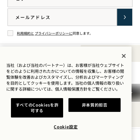
Email
利用規約と
プライバシーポリシーに
同意します。
同意する
Sounds of 1
イン
TikTok
Facebook
YouTube
LinkedIn
Spotify
当社（および当社のパートナー）は、お客様が当社ウェブサイト
滞在のご案内
をどのように利用されたかについての情報を収集し、お客様の閲
スタ
で1
で1
で1
で1
で1
覧体験を改善およびカスタマイズし、分析およびマーケティング
グラ
Hotels
Hotels
Hotels
Hotels
Hotels
を目的としてクッキーを使用します。当社の個人情報の取り扱い
ムで
を見
ご覧
を見
を見
を聴
に関する詳細については、
個人情報保護方針を
ご覧ください。
1
る
くだ
る
る
く
利用規約
プライバシーポリシー
アクセシビリティ
すべてのCookiesを許
非本質的拒否
Hotels
さ
Mission 利用規約
Cookie Settings
可する
見る
い。
© 2026SH Group
Cookie設定
空室状況を確認する