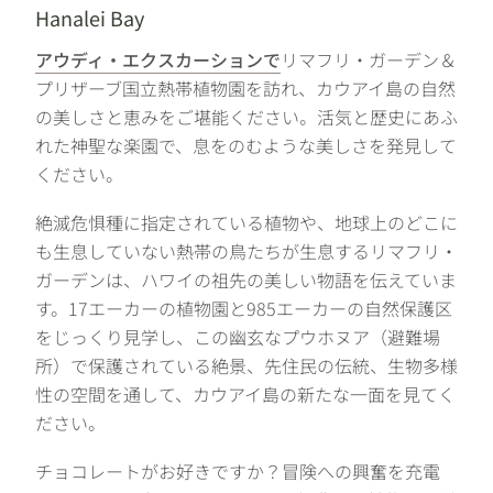
Hanalei Bay
アウディ・エクスカーションで
リマフリ・ガーデン＆
プリザーブ国立熱帯植物園を訪れ、カウアイ島の自然
の美しさと恵みをご堪能ください。活気と歴史にあふ
れた神聖な楽園で、息をのむような美しさを発見して
ください。
絶滅危惧種に指定されている植物や、地球上のどこに
も生息していない熱帯の鳥たちが生息するリマフリ・
ガーデンは、ハワイの祖先の美しい物語を伝えていま
す。17エーカーの植物園と985エーカーの自然保護区
をじっくり見学し、この幽玄なプウホヌア（避難場
所）で保護されている絶景、先住民の伝統、生物多様
性の空間を通して、カウアイ島の新たな一面を見てく
ださい。
チョコレートがお好きですか？冒険への興奮を充電