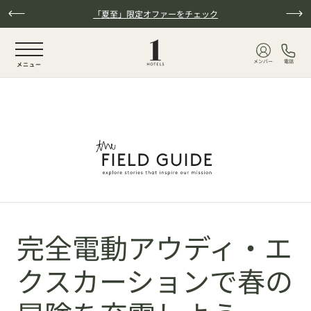
本文へスキップ
「夏至」限定オファーをチェック
NaN / 6
メンバー
電話
メニュー
完全電動アウディ・エ
クスカーションで春の