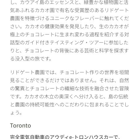
し、カウアイ島のエッセンスと、緑豊かな植物園と活
気あふれるカカオ園で有名な受賞歴のあるリドゲート
農園を特徴づけるユニークなフレーバーに触れてくだ
さい。カカオの健康効果を発見したり、生のカカオが
極上のチョコレートに生まれ変わる過程を紹介する対
話型のガイド付きテイスティング・ツアーに参加した
りと、チョコレートの背後にある芸術と科学を探求す
る没入型の旅です。
リドゲート農園では、チョコレート作りの世界を垣間
見ることができるだけではありません。それは、自然
の驚異とチョコレートの繊細な技術を融合させた冒険
です。カカオの木立の奥深くへ分け入ると、島の伝統
と農園の持続可能性へのこだわりに包まれることでし
ょう。
Toronto
完全電気自動車のアウディe-トロンハウスカーで
、