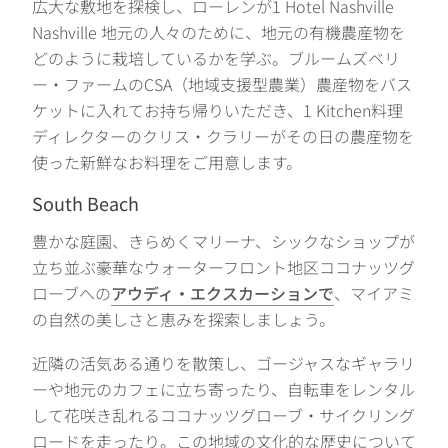
広大な敷地を探検し、ローレンが1 Hotel Nashville
Nashville 地元の人々のために、地元の有機農産物を
どのように栽培しているかを学ぶ。ブルームズベリ
ー・ファームのCSA（地域支援型農業）農産物をバス
ケットに入れてお持ち帰りいただき、1 Kitchen料理
ディレクターのクリス・クラリーがその日の農産物を
使った新鮮なお料理をご用意します。
South Beach
豊かな庭園、きらめくマリーナ、シックなショップが
立ち並ぶ豪華なウォーターフロント地区ココナッツグ
ローブへの
アウディ・エクスカーションで
、マイアミ
の自然の美しさと恵みを探索しましょう。
近隣の活気ある通りを散策し、ゴージャスなギャラリ
ーや地元のカフェに立ち寄ったり、自転車をレンタル
して花咲き乱れるココナッツグローブ・サイクリング
ロードを走ったり。この地域の文化的な歴史について