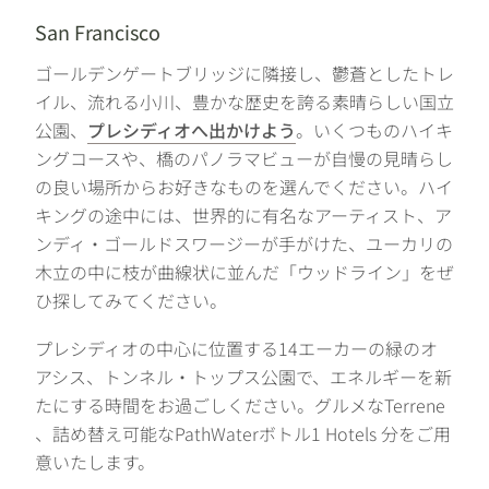
San Francisco
ゴールデンゲートブリッジに隣接し、鬱蒼としたトレ
イル、流れる小川、豊かな歴史を誇る素晴らしい国立
公園、
プレシディオへ出かけよう
。いくつものハイキ
ングコースや、橋のパノラマビューが自慢の見晴らし
の良い場所からお好きなものを選んでください。ハイ
キングの途中には、世界的に有名なアーティスト、ア
ンディ・ゴールドスワージーが手がけた、ユーカリの
木立の中に枝が曲線状に並んだ「ウッドライン」をぜ
ひ探してみてください。
プレシディオの中心に位置する14エーカーの緑のオ
アシス、トンネル・トップス公園で、エネルギーを新
たにする時間をお過ごしください。グルメなTerrene
、詰め替え可能なPathWaterボトル1 Hotels 分をご用
意いたします。