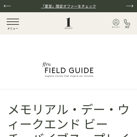
本文へスキップ
「夏至」限定オファーをチェック
NaN / 6
メンバー
電話
メニュー
メモリアル・デー・ウ
ィークエンド ビー