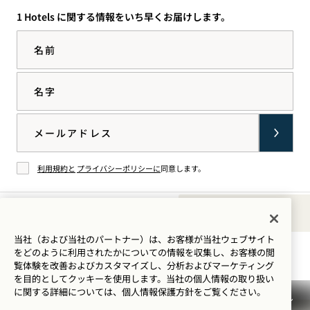
1 Hotels に関する情報をいち早くお届けします。
名前
名字
Email
利用規約と
プライバシーポリシーに
同意します。
同意する
Sounds of 1
イン
TikTok
Facebook
YouTube
LinkedIn
Spotify
当社（および当社のパートナー）は、お客様が当社ウェブサイト
滞在のご案内
をどのように利用されたかについての情報を収集し、お客様の閲
スタ
で1
で1
で1
で1
で1
覧体験を改善およびカスタマイズし、分析およびマーケティング
グラ
Hotels
Hotels
Hotels
Hotels
Hotels
を目的としてクッキーを使用します。当社の個人情報の取り扱い
ムで
を見
ご覧
を見
を見
を聴
に関する詳細については、
個人情報保護方針を
ご覧ください。
1
る
くだ
る
る
く