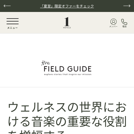
本文へスキップ
「夏至」限定オファーをチェック
NaN / 6
メンバー
電話
メニュー
ウェルネスの世界にお
ける音楽の重要な役割