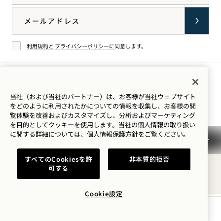
Email
利用規約と
プライバシーポリシーに
同意します。
同意する
イン
TikTok
Facebook
YouTube
LinkedIn
Spotify
当社（および当社のパートナー）は、お客様が当社ウェブサイト
滞在のご案内
をどのように利用されたかについての情報を収集し、お客様の閲
スタ
で1
で1
で1
で1
で1
覧体験を改善およびカスタマイズし、分析およびマーケティング
グラ
Hotels
Hotels
Hotels
Hotels
Hotels
を目的としてクッキーを使用します。当社の個人情報の取り扱い
ムで
を見
ご覧
を見
を見
を聴
に関する詳細については、
個人情報保護方針を
ご覧ください。
1
る
くだ
る
る
く
利用規約
プライバシーポリシー
アクセシビリティ
すべてのCookiesを許
非本質的拒否
Hotels
さ
Mission 利用規約
Cookie Settings
可する
見る
い。
© 2026SH Group
Cookie設定
空室状況を確認する