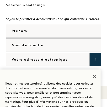
Acheter Goodthings
Soyez le premier à découvrir tout ce qui concerne 1 Hotels.
Prénom
Nom de famille
Courriel
J'accepte les
conditions générales
et la
politique de confidentialité
*.
Accorder
Nous (et nos partenaires) utilisons des cookies pour collecter
des informations sur la manière dont vous interagissez avec
Sons du 1
notre site web, pour améliorer et personnaliser votre
Visitez
Visitez
Visitez
Visitez
Visitez
Visitez
expérience de navigation, ainsi qu'à des fins d'analyse et de
Guidez votre séjour
1
1
1
1
1
1
marketing. Pour plus d'informations sur nos pratiques en
matière de protection de la vie privée, consultez notre
avis de