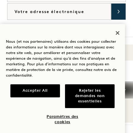
Courriel
J'accepte les
conditions générales
et la
politique de confidentialité
*.
Accorder
Nous (et nos partenaires) utilisons des cookies pour collecter
des informations sur la manière dont vous interagissez avec
Sons du 1
notre site web, pour améliorer et personnaliser votre
Visitez
Visitez
Visitez
Visitez
Visitez
Visitez
expérience de navigation, ainsi qu'à des fins d'analyse et de
Guidez votre séjour
1
1
1
1
1
1
marketing. Pour plus d'informations sur nos pratiques en
matière de protection de la vie privée, consultez notre
avis de
Hotels
Hotels
Hotels
Hotels
Hotels
Hotels
confidentialité
.
sur
sur
sur
sur
sur
sur
Instagram
TikTok
Facebook
YouTube
LinkedIn
Spotify
Conditions générales d'utilisation
Accepter All
Rejeter les
demandes non
Avis de confidentialité
Accessibilité
essentielles
Conditions générales de Mission
Cookie Settings
© 2026 SH Group
Paramètres des
cookies
VÉRIFIER LA DISPONIBILITÉ