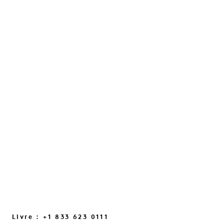
« THE CONFIDENCE RESET
» AVEC JULES VON HEP
Une conversation sur l'intuition, les
petites lueurs du quotidien et les petits
changements de mentalité qui nous
aident à renouer le contact…
LIRE LA SUITE
Livre : +1 833 623 0111