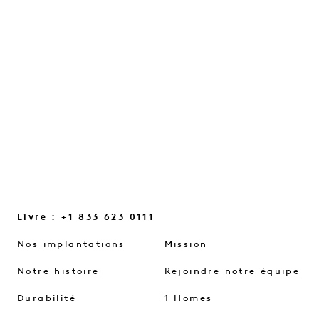
petites lueurs du quotidien et les petits
changements de mentalité qui nous
aident à renouer le contact…
LIRE LA SUITE
Livre : +1 833 623 0111
Nos implantations
Mission
Notre histoire
Rejoindre notre équipe
Durabilité
1 Homes