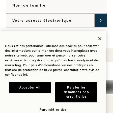
Nom de famille
Courriel
J'accepte les
conditions générales
et la
politique de confidentialité
*.
Accorder
Nous (et nos partenaires) utilisons des cookies pour collecter
des informations sur la manière dont vous interagissez avec
Sons du 1
notre site web, pour améliorer et personnaliser votre
Visitez
Visitez
Visitez
Visitez
Visitez
Visitez
expérience de navigation, ainsi qu'à des fins d'analyse et de
Guidez votre séjour
1
1
1
1
1
1
marketing. Pour plus d'informations sur nos pratiques en
matière de protection de la vie privée, consultez notre
avis de
Hotels
Hotels
Hotels
Hotels
Hotels
Hotels
confidentialité
.
sur
sur
sur
sur
sur
sur
Instagram
TikTok
Facebook
YouTube
LinkedIn
Spotify
Conditions générales d'utilisation
Accepter All
Rejeter les
demandes non
Avis de confidentialité
Accessibilité
essentielles
Conditions générales de Mission
Cookie Settings
© 2026 SH Group
Paramètres des