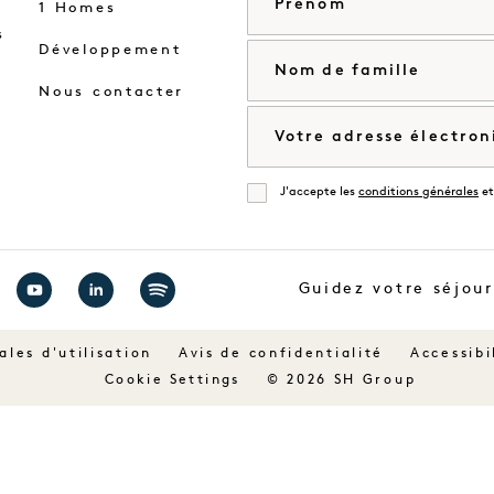
1 Homes
s
Développement
Nom de famille
Nous contacter
Courriel
J'accepte les
conditions générales
et
Accorder
Guidez votre séjour
ez
Visitez
Visitez
Visitez
1
1
1
les d'utilisation
Avis de confidentialité
Accessibi
ls
Hotels
Hotels
Hotels
© 2026 SH Group
Cookie Settings
sur
sur
sur
book
YouTube
LinkedIn
Spotify