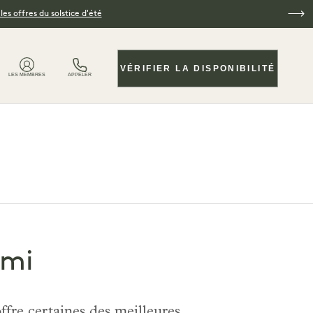
es offres du solstice d'été
VÉRIFIER LA DISPONIBILITÉ
LES MEMBRES
APPELER
ami
offre certaines des meilleures