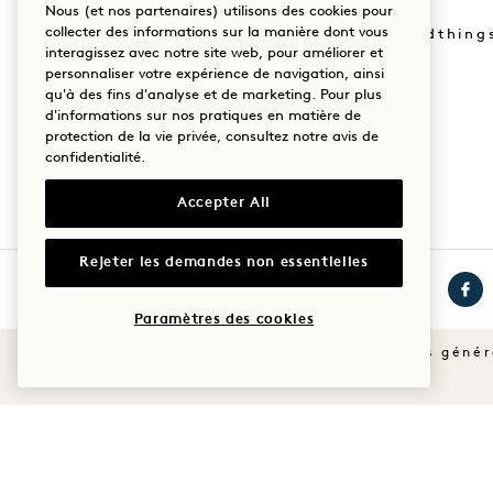
Nos implantations
Nous (et nos partenaires) utilisons des cookies pour
collecter des informations sur la manière dont vous
Acheter Goodthing
Notre histoire
interagissez avec notre site web, pour améliorer et
personnaliser votre expérience de navigation, ainsi
Mission
Durabilité
qu'à des fins d'analyse et de marketing. Pour plus
d'informations sur nos pratiques en matière de
protection de la vie privée, consultez notre
avis de
confidentialité
.
Accepter All
Rejeter les demandes non essentielles
Paramètres des cookies
Visitez
Visitez
Visit
1
1
1
Conditions généra
Hotels
Hotels
Hote
sur
sur
sur
Instagram
TikTok
Face