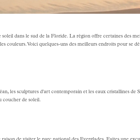
de soleil dans le sud de la Floride. La région offre certaines des 
lles couleurs. Voici quelques-uns des meilleurs endroits pour se dét
an, les sculptures d'art contemporain et les eaux cristallines de 
u coucher de soleil.
e raison de visiter le parc national des Everglades. Faites une ex