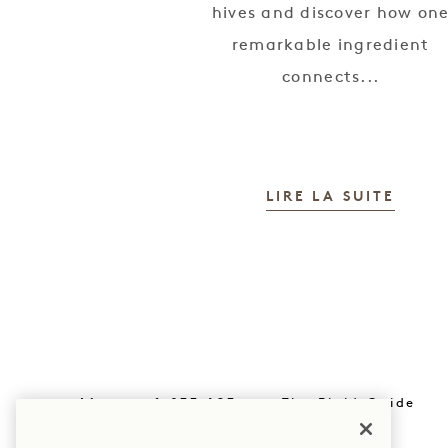
hives and discover how on
remarkable ingredient
connects...
LIRE LA SUITE
Livre : +1 833 623
The Field Guide
0111
Presse