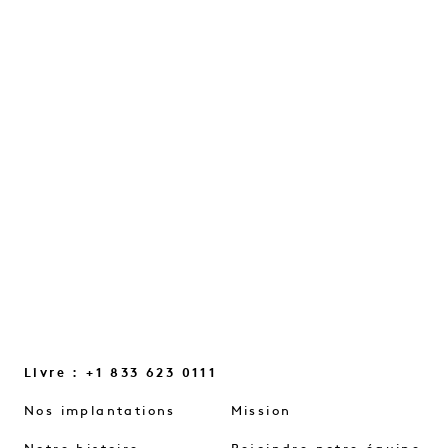
» AVEC JULES VON HEP
Une conversation sur l'intuition, les
petites lueurs du quotidien et les petits
changements de mentalité qui nous
aident à renouer le contact…
LIRE LA SUITE
Livre : +1 833 623 0111
Nos implantations
Mission