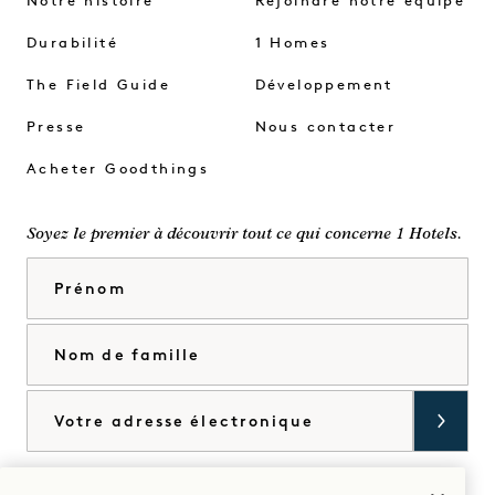
Notre histoire
Rejoindre notre équipe
Durabilité
1 Homes
The Field Guide
Développement
Presse
Nous contacter
Acheter Goodthings
Soyez le premier à découvrir tout ce qui concerne 1 Hotels.
Prénom
Nom de famille
Courriel
J'accepte les
conditions générales
et la
politique de confidentialité
*.
Accorder