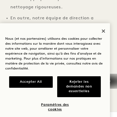
nettoyage rigoureuses.
En outre, notre équipe de direction a
obtenu la certification ServSafe®, ce qui
garantit une meilleure formation en
Nous (et nos partenaires) utilisons des cookies pour collecter
matière de sécurité et un meilleur matériel
des informations sur la manière dont vous interagissez avec
notre site web, pour améliorer et personnaliser votre
pédagogique.
expérience de navigation, ainsi qu'à des fins d'analyse et de
marketing. Pour plus d'informations sur nos pratiques en
Nous respecterons les obligations locales en
matière de protection de la vie privée, consultez notre
avis de
confidentialité
.
matière de masques pour les participants et
disposerons de masques sur place si
Accepter All
Rejeter les
demandes non
nécessaire.
essentielles
Des stations de désinfectant pour les mains
Paramètres des
peuvent être disponibles tout au long de
cookies
l'événement.