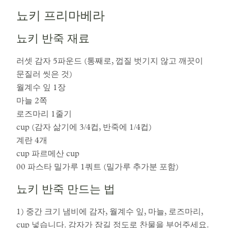
뇨키 프리마베라
뇨키 반죽 재료
러셋 감자 5파운드 (통째로, 껍질 벗기지 않고 깨끗이
문질러 씻은 것)
월계수 잎 1장
마늘 2쪽
로즈마리 1줄기
cup (감자 삶기에 3/4컵, 반죽에 1/4컵)
계란 4개
cup 파르메산 cup
00 파스타 밀가루 1쿼트 (밀가루 추가분 포함)
뇨키 반죽 만드는 법
1) 중간 크기 냄비에 감자, 월계수 잎, 마늘, 로즈마리,
cup 넣습니다. 감자가 잠길 정도로 찬물을 부어주세요.