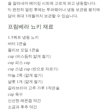
을 잘라내어 베이킹 시트에 고르게 펴고 냉동합니다.
9) 완전히 얼린 후에는 투퍼웨어나 냉동 보관용 봉지에
담아 최대 3개월까지 보관할 수 있습니다.
프림베라 뇨키 재료
1.5쿼트 냉동 뇨키
버터 2큰술
올리브 오일 1큰술
cup (비스듬히 얇게 썰기)
cup 피스 cup
cup 스냅 cup (반으로 자르기)
마늘 2쪽 (얇게 썰기)
샬롯 1개 (얇게 썰기)
갈라브리아 고추 가루 1작은술
cup 육수
신선한 레몬즙 약간
소금과 후추 약간