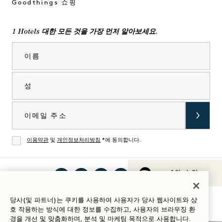
Goodthings 쇼핑
1 Hotels 대한 모든 것을 가장 먼저 알아보세요.
이름
성
이메일
이용약관
및
개인정보처리방침
*에 동의합니다.
동의
1의 소리
인스
틱톡
페이
유튜
링크
Spotify
숙박 가이드
당사(및 파트너)는 쿠키를 사용하여 사용자가 당사 웹사이트와 상
타그
에서
스북
브에
드인
에서
호 작용하는 방식에 대한 정보를 수집하고, 사용자의 브라우징 환
램에
1
에서
서 1
에서
1
경을 개선 및 맞춤화하며, 분석 및 마케팅 목적으로 사용합니다.