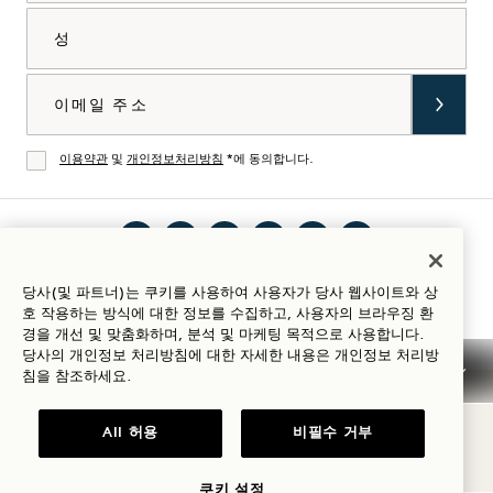
성
이메일
이용약관
및
개인정보처리방침
*에 동의합니다.
동의
인스
틱톡
페이
유튜
링크
Spotify
숙박 가이드
당사(및 파트너)는 쿠키를 사용하여 사용자가 당사 웹사이트와 상
타그
에서
스북
브에
드인
에서
호 작용하는 방식에 대한 정보를 수집하고, 사용자의 브라우징 환
램에
1
에서
서 1
에서
1
경을 개선 및 맞춤화하며, 분석 및 마케팅 목적으로 사용합니다.
당사의 개인정보 처리방침에 대한 자세한 내용은
개인정보
처리방
서 1
Hotels
1
Hotels
1
Hotels
침을 참조하세요.
Hotels
방문
Hotels
방문
Hotels
방문
이용 약관
개인정보 고지
접근성
Mission 이용 약관
방문
하기
방문
하기
방문
하기
Cookie Settings
All 허용
비필수 거부
하기
하기
하기
© 2026 SH Group
쿠키 설정