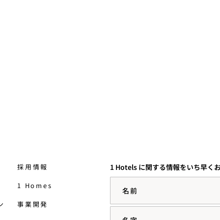
…
習慣が、神経を落ち着かせる
のにどのように役立つかを語
っています…
続きを読む
採用情報
1 Hotels に関する情報をいち早
名前
1 Homes
ン
事業開発
名字