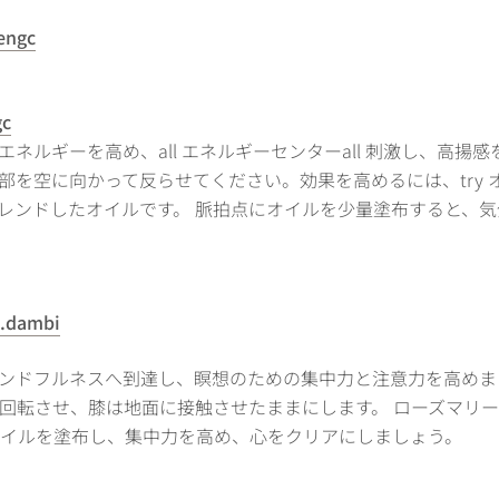
engc
gc
ネルギーを高め、all エネルギーセンターall 刺激し、高揚
を空に向かって反らせてください。効果を高めるには、try オ
レンドしたオイルです。 脈拍点にオイルを少量塗布すると、
i.dambi
ンドフルネスへ到達し、瞑想のための集中力と注意力を高めまし
回転させ、膝は地面に接触させたままにします。 ローズマリ
オイルを塗布し、集中力を高め、心をクリアにしましょう。