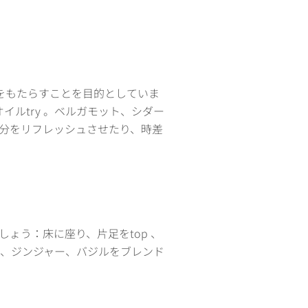
感をもたらすことを目的としていま
イルtry 。ベルガモット、シダー
気分をリフレッシュさせたり、時差
ょう：床に座り、片足をtop 、
ー、ジンジャー、バジルをブレンド