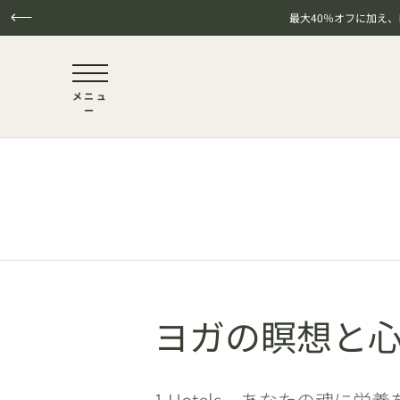
最大40％オフに加え
NaN / 6
メニュ
ー
本文へスキップ
ヨガの瞑想と
1 Hotels、あなたの魂に