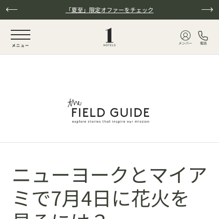
本文へスキップ
「夏至」限定オファーをチェック
NaN / 6
メンバー
電話
メニュー
ニューヨークとマイア
ミで7月4日に花火を